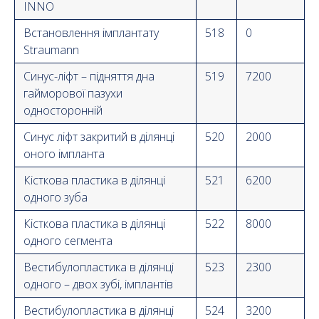
INNO
Встановлення імплантату
518
0
Straumann
Синус-ліфт – підняття дна
519
7200
гайморової пазухи
односторонній
Синус ліфт закритий в ділянці
520
2000
оного імпланта
Кісткова пластика в ділянці
521
6200
одного зуба
Кісткова пластика в ділянці
522
8000
одного сегмента
Вестибулопластика в ділянці
523
2300
одного – двох зубі, імплантів
Вестибулопластика в ділянці
524
3200