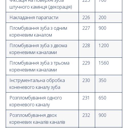
штучного камінця (декорація)
Накладання парапасти
226
200
Пломбування зуба з одним
227
900
кореневим каналом
Пломбування зуба з двома
228
1200
кореневими каналами
Пломбування зуба з трьома
229
1560
кореневими каналами
Інструментальна обробка
230
350
коненевого каналу зуба
Розпломбування одного
231
650
кореневого каналу
Розпломбування двох
232
900
кореневих каналів каналів