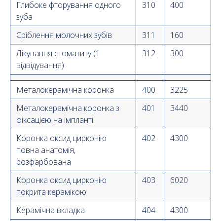
Глибоке фторування одного
310
400
зуба
Сріблення молочних зубів
311
160
Лікування стоматиту (1
312
300
відвідування)
Металокерамічна коронка
400
3225
Металокерамічна коронка з
401
3440
фіксацією на імпланті
Коронка оксид цирконію
402
4300
повна анатомія,
розфарбована
Коронка оксид цирконію
403
6020
покрита керамікою
Керамічна вкладка
404
4300