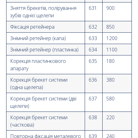
Зняття брекетів, полірування
631
900
зубів однієї щелепи
Фіксація ретейнера
632
850
Знімний ретейнер (капа)
633
1200
Знімний ретейнер (пластинка)
634
1100
Корекція пластинкового
635
180
апарату
Корекція брекет системи
636
380
(одна щелепа)
Корекція брекет системи (дві
637
580
щелепи)
Корекція брекет системи
638
220
(часткова)
Повторна фіксація металевого
639
240