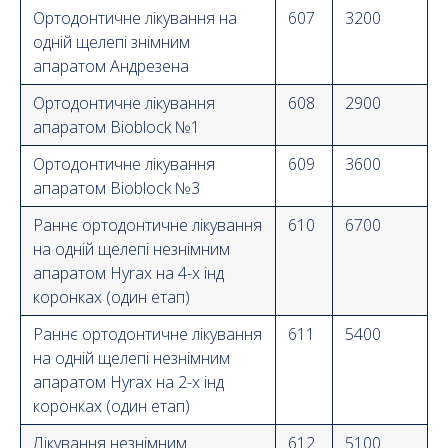
Ортодонтичне лікування на
607
3200
одній щелепі знімним
апаратом Андрезена
Ортодонтичне лікування
608
2900
апаратом Bioblock №1
Ортодонтичне лікування
609
3600
апаратом Bioblock №3
Раннє ортодонтичне лікування
610
6700
на одній щелепі незнімним
апаратом Hyrax на 4-х інд
коронках (один етап)
Раннє ортодонтичне лікування
611
5400
на одній щелепі незнімним
апаратом Hyrax на 2-х інд
коронках (один етап)
Лікування незнімним
612
5100