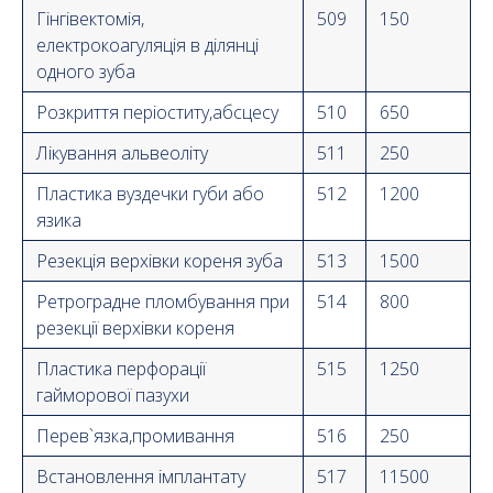
Гінгівектомія,
509
150
електрокоагуляція в ділянці
одного зуба
Розкриття періоститу,абсцесу
510
650
Лікування альвеоліту
511
250
Пластика вуздечки губи або
512
1200
язика
Резекція верхівки кореня зуба
513
1500
Ретроградне пломбування при
514
800
резекції верхівки кореня
Пластика перфорації
515
1250
гайморової пазухи
Перев`язка,промивання
516
250
Встановлення імплантату
517
11500