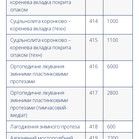
коренева вкладка покрита
опаком
Суцільнолита коронково –
414
1000
коренева вкладка (техн)
Суцільнолита коронково –
415
1100
коренева вкладка покрита
опаком (техн)
Ортопедичне лікування
416
6000
змінними пластинковими
протезами
Ортопедичне лікування
417
2800
змінними пластинковими
протезами (тимчасовий-
імедіат)
Лагодження знімного протеза
418
600
Адгезивний мостоподібний
419
2200