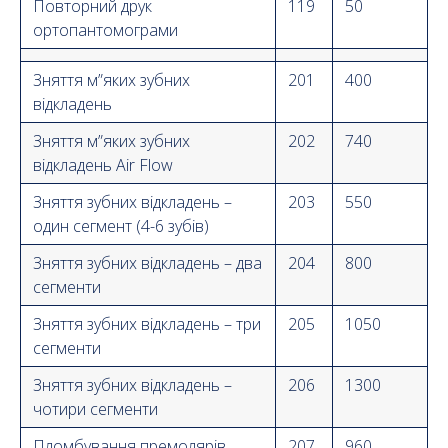
Повторний друк
119
50
ортопантомограми
Зняття м”яких зубних
201
400
відкладень
Зняття м”яких зубних
202
740
відкладень Air Flow
Зняття зубних відкладень –
203
550
один сегмент (4-6 зубів)
Зняття зубних відкладень – два
204
800
сегменти
Зняття зубних відкладень – три
205
1050
сегменти
Зняття зубниx відкладень –
206
1300
чотири сегменти
Пломбування премолярів,
207
960