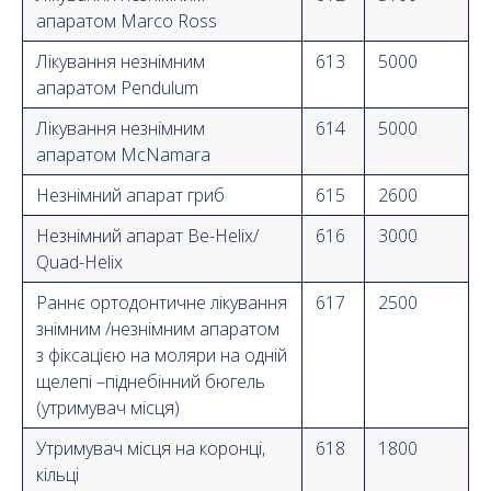
апаратом Marco Ross
Лікування незнімним
613
5000
апаратом Pendulum
Лікування незнімним
614
5000
апаратом McNamara
Незнімний апарат гриб
615
2600
Незнімний апарат Be-Helix/
616
3000
Quad-Helix
Раннє ортодонтичне лікування
617
2500
знімним /незнімним апаратом
з фіксацією на моляри на одній
щелепі –піднебінний бюгель
(утримувач місця)
Утримувач місця на коронці,
618
1800
кільці