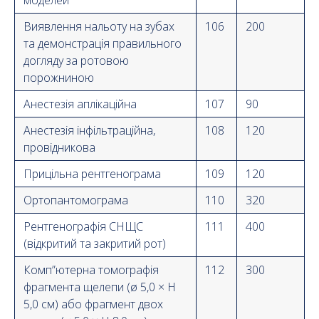
Виявлення нальоту на зубах
106
200
та демонстрація правильного
догляду за ротовою
порожниною
Анестезія аплікаційна
107
90
Анестезія інфільтраційна,
108
120
провідникова
Прицільна рентгенограма
109
120
Ортопантомограма
110
320
Рентгенографія СНЩС
111
400
(відкритий та закритий рот)
Комп”ютерна томографія
112
300
фрагмента щелепи (ø 5,0 × H
5,0 см) або фрагмент двох