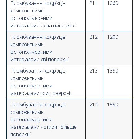
Пломбування ікол,різців
211
1060
композитними
фотополімерними
матеріалами одна поверхня
Пломбування ікол,різців
212
1200
композитними
фотополімерними
матеріалами дві поверхні
Пломбування ікол,різців
213
1350
композитними
фотополімерними
матеріалами три поверхні
Пломбування ікол,різців
214
1550
композитними
фотополімерними
матеріалами чотири і більше
поверхні