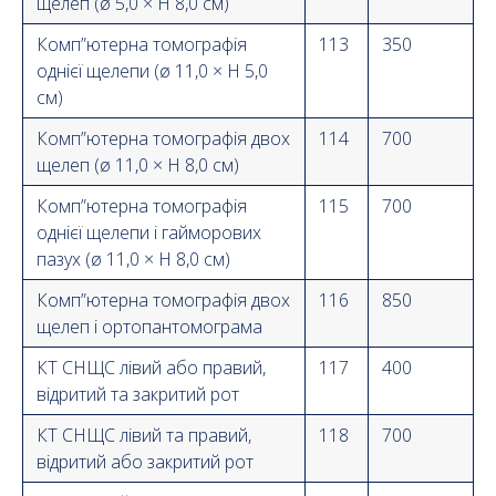
щелеп (ø 5,0 × H 8,0 см)
Комп”ютерна томографія
113
350
однієї щелепи (ø 11,0 × H 5,0
см)
Комп”ютерна томографія двох
114
700
щелеп (ø 11,0 × H 8,0 см)
Комп”ютерна томографія
115
700
однієї щелепи і гайморових
пазух (ø 11,0 × H 8,0 см)
Комп”ютерна томографія двох
116
850
щелеп і ортопантомограма
КТ СНЩС лівий або правий,
117
400
відритий та закритий рот
КТ СНЩС лівий та правий,
118
700
відритий або закритий рот