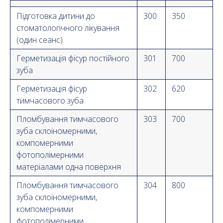
Підготовка дитини до
300
350
стоматологічного лікування
(один сеанс)
Герметизація фісур постійного
301
700
зуба
Герметизація фісур
302
620
тимчасового зуба
Пломбування тимчасового
303
700
зуба склоіномерними,
компомерними
фотополімерними
матеріалами одна поверхня
Пломбування тимчасового
304
800
зуба склоіномерними,
компомерними
фотополімерними