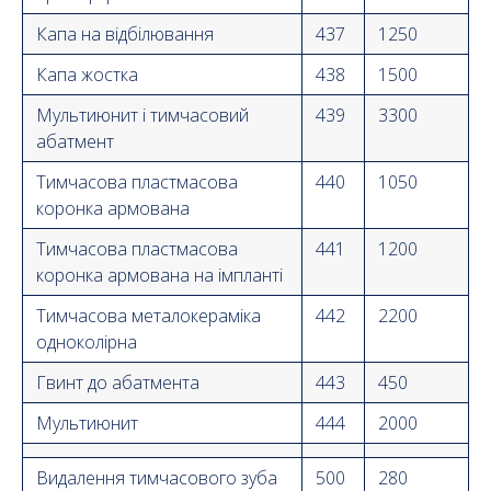
Капа на відбілювання
437
1250
Капа жостка
438
1500
Мультиюнит і тимчасовий
439
3300
абатмент
Тимчасова пластмасова
440
1050
коронка армована
Тимчасова пластмасова
441
1200
коронка армована на імпланті
Тимчасова металокераміка
442
2200
одноколірна
Гвинт до абатмента
443
450
Мультиюнит
444
2000
Видалення тимчасового зуба
500
280