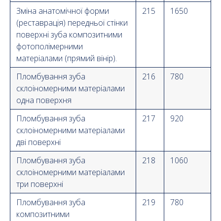
Зміна анатомічної форми
215
1650
(реставрація) передньої стінки
поверхні зуба композитними
фотополімерними
матеріалами (прямий вінір).
Пломбування зуба
216
780
склоіномерними матеріалами
одна поверхня
Пломбування зуба
217
920
склоіномерними матеріалами
дві поверхні
Пломбування зуба
218
1060
склоіномерними матеріалами
три поверхні
Пломбування зуба
219
780
композитними