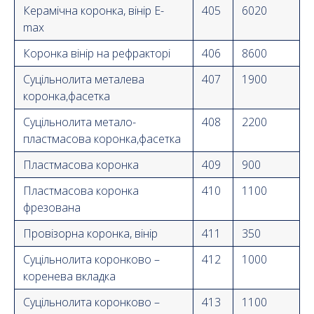
Керамічна коронка, вінір E-
405
6020
max
Коронка вінір на рефракторі
406
8600
Суцільнолита металева
407
1900
коронка,фасетка
Суцільнолита метало-
408
2200
пластмасова коронка,фасетка
Пластмасова коронка
409
900
Пластмасова коронка
410
1100
фрезована
Провізорна коронка, вінір
411
350
Суцільнолита коронково –
412
1000
коренева вкладка
Суцільнолита коронково –
413
1100