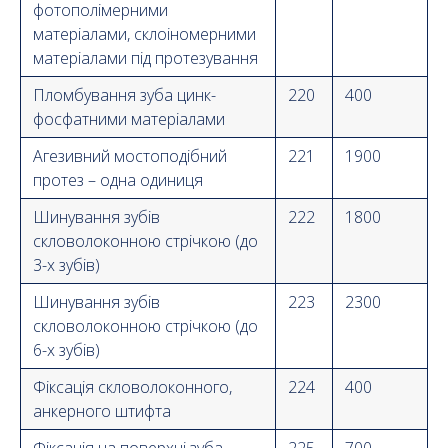
фотополімерними
матеріалами, склоіномерними
матеріалами під протезування
Пломбування зуба цинк-
220
400
фосфатними матеріалами
Агезивний мостоподібний
221
1900
протез – одна одиниця
Шинування зубів
222
1800
скловолоконною стрічкою (до
3-х зубів)
Шинування зубів
223
2300
скловолоконною стрічкою (до
6-х зубів)
Фіксація скловолоконного,
224
400
анкерного штифта
Фіксація на поверхні зуба
225
700