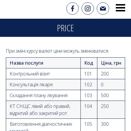
PRICE
При зміні курсу валют ціни можуть змінюватися.
Назва послуги
Код
Ціна, грн
Контрольний візит
101
200
Консультація лікаря
102
0
Складання плану лікування
103
500
КТ СНЩС лівий або правий,
104
250
відритий або закритий рот
Виготовлення діагностичних
105
300
моделей