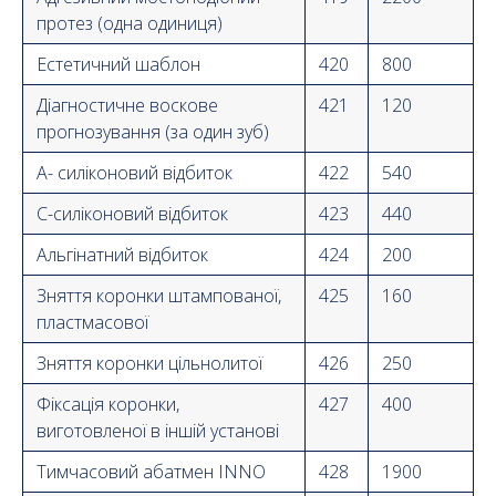
протез (одна одиниця)
Естетичний шаблон
420
800
Діагностичне воскове
421
120
прогнозування (за один зуб)
A- силіконовий відбиток
422
540
C-силіконовий відбиток
423
440
Альгінатний відбиток
424
200
Зняття коронки штампованої,
425
160
пластмасової
Зняття коронки цільнолитої
426
250
Фіксація коронки,
427
400
виготовленої в іншій установі
Тимчасовий абатмен INNO
428
1900