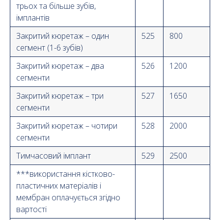
трьох та більше зубів,
імплантів
Закритий кюретаж – один
525
800
сегмент (1-6 зубів)
Закритий кюретаж – два
526
1200
сегменти
Закритий кюретаж – три
527
1650
сегменти
Закритий кюретаж – чотири
528
2000
сегменти
Тимчасовий імплант
529
2500
***використання кістково-
пластичних матеріалів і
мембран оплачується згідно
вартості