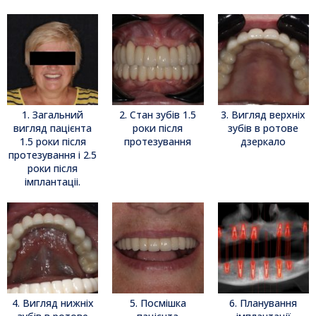
1. Загальний
2. Стан зубів 1.5
3. Вигляд верхніх
вигляд пацієнта
роки після
зубів в ротове
1.5 роки після
протезування
дзеркало
протезування і 2.5
роки після
імплантаціі.
4. Вигляд нижніх
5. Посмішка
6. Планування