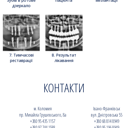
зубів в ротове
пацієнта
імплантації
дзеркало
7. Тимчасові
8. Результат
реставрації
лікавання
КОНТАКТИ
м. Коломия
Івано-Франківськ
пр. Михайла Грушевського, 8a
вул. Дністровська 55
+380 95 435 1157
+380 68 814 8949
+380 97 744 1588
+380 95 196 8949