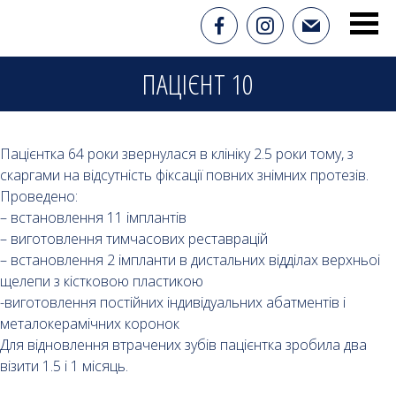
ПАЦІЄНТ 10
Пацієнтка 64 роки звернулася в клініку 2.5 роки тому, з
скаргами на відсутність фіксації повних знімних протезів.
Проведено:
– встановлення 11 імплантів
– виготовлення тимчасових реставрацій
– встановлення 2 імпланти в дистальних відділах верхньоі
щелепи з кістковою пластикою
-виготовлення постійних індивідуальних абатментів і
металокерамічних коронок
Для відновлення втрачених зубів пацієнтка зробила два
візити 1.5 і 1 місяць.